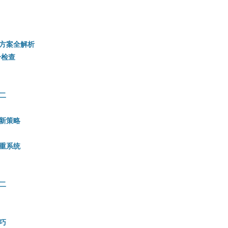
方案全解析
分检查
二
新策略
重系统
二
巧